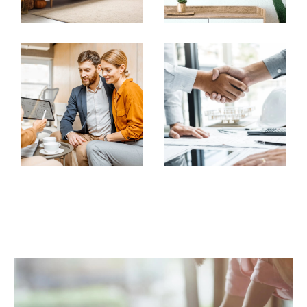
Vous souhaitez vendre votre bien immobilier tout en
continuant de l’occuper en échange d’une rente
mensuelle ? Nous vous proposons cette possibilité à
travers la vente en viager. En plus d’une rente, un
bouquet est défini avec vos professionnels pour vous
permettre de rester dans votre bien jusqu’à votre fin
de vie.
Pourquoi ne pas vendre son bien au plus offrant ? La
vente aux enchères est un excellent moyen pour le
vendeur d’obtenir le meilleur prix et pour les
acquéreurs, d’acquérir un bien au prix réel du marché.
Vos professionnels de l’agence VERHILLE sauront
parfaitement vous conseiller et vous orienter pour
effectuer ce type de vente. Vous souhaitant bonne
réception, bien cordialement.