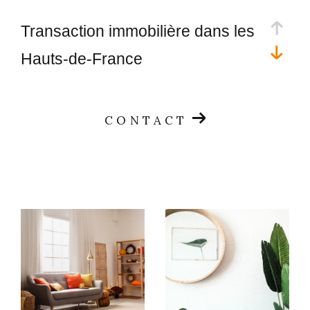
Transaction immobilière dans les
Hauts-de-France
Vous souhaitez acquérir une maison ou un
CONTACT
appartement ? Expliquez-nous vos préférences et
notre équipe vous propose le bien immobilier de vos
rêves. Si vous souhaitez vous dessaisir de votre
patrimoine, nous nous occupons de réaliser toutes les
formalités afin de faciliter la vente. Nous sommes
l'intermédiaire entre l'offre et la demande du marché
immobilier.
Vendre son bien immobilier au
viager ou aux enchères