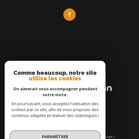
Comme beaucoup, notre site
Adhérents
utilise les cookies
On aimerait vous accompagner pendant
votre visite.
En poursuivant, vous acceptez l'utilisation des
cookies par ce site, afin de vous proposer des
contenus adaptés et réaliser des statistiques !
PARAMÉTRER
© 2026 | Tous droits réservés | Traduction powered by Google |