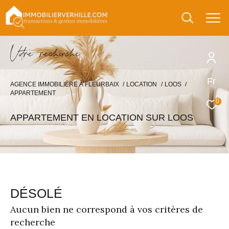
V
o
r
e
r
e
c
e
c
e
Fr
AGENCE IMMOBILIÈRE À FLEURBAIX
LOCATION
LOOS
APPARTEMENT
0
APPARTEMENT EN LOCATION SUR LOOS
DÉSOLÉ
Aucun bien ne correspond à vos critères de
recherche