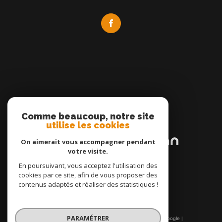
Comme beaucoup, notre site
Adhérents
utilise les cookies
On aimerait vous accompagner pendant
votre visite.
En poursuivant, vous acceptez l'utilisation des
cookies par ce site, afin de vous proposer des
contenus adaptés et réaliser des statistiques !
PARAMÉTRER
© 2026 | Tous droits réservés | Traduction powered by Google |