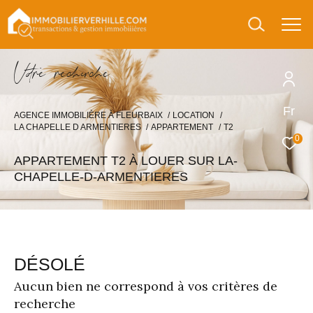
V
o
r
e
r
e
c
e
c
e
Fr
AGENCE IMMOBILIÈRE À FLEURBAIX
LOCATION
LA CHAPELLE D ARMENTIERES
APPARTEMENT
T2
0
APPARTEMENT T2 À LOUER SUR LA-
CHAPELLE-D-ARMENTIERES
DÉSOLÉ
Aucun bien ne correspond à vos critères de
recherche