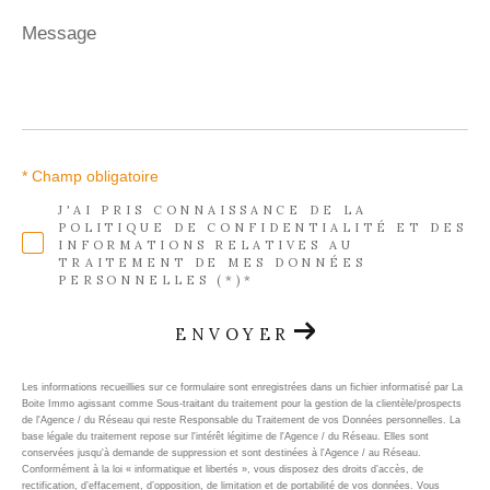
Message
*
* Champ obligatoire
J'AI PRIS CONNAISSANCE DE LA
POLITIQUE DE CONFIDENTIALITÉ ET DES
INFORMATIONS RELATIVES AU
TRAITEMENT DE MES DONNÉES
PERSONNELLES (*)*
ENVOYER
Les informations recueillies sur ce formulaire sont enregistrées dans un fichier informatisé par La
Boite Immo agissant comme Sous-traitant du traitement pour la gestion de la clientèle/prospects
de l'Agence / du Réseau qui reste Responsable du Traitement de vos Données personnelles. La
base légale du traitement repose sur l'intérêt légitime de l'Agence / du Réseau. Elles sont
conservées jusqu'à demande de suppression et sont destinées à l'Agence / au Réseau.
Conformément à la loi « informatique et libertés », vous disposez des droits d’accès, de
rectification, d’effacement, d’opposition, de limitation et de portabilité de vos données. Vous