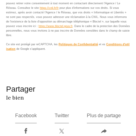
pouvez retirer votre consentement à tout moment en contactant directement l’Agence / Le
Réseau. Consultez le site
https://cnil.fr/fr
pour plus d’informations sur vos droits. Si vous
estimez, après avoir contacté l'Agence / le Réseau, que vos droits « Informatique et Libertés »
ne sont pas respectés, vous pouvez adresser une réclamation à la CNIL. Nous vous informons
de l’existence de la liste d'opposition au démarchage téléphonique « Bloctel », sur laquelle vous
pouvez vous inscrire ici :
https://www.bloctel.gouv.fr
. Dans le cadre de la protection des Données
personnelles, nous vous invitons à ne pas inscrire de Données sensibles dans le champ de saisie
libre.
Ce site est protégé par reCAPTCHA, les
Politiques de Confidentialité
et es
Conditions d'util
isation
de Google s'appliquent.
partager
le bien
Facebook
Twitter
Plus de partage