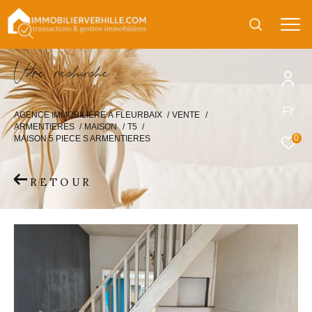
V
o
r
e
r
e
c
e
c
e
Fr
AGENCE IMMOBILIÈRE À FLEURBAIX
VENTE
ARMENTIERES
MAISON
T5
0
MAISON 5 PIECE S ARMENTIERES
RETOUR