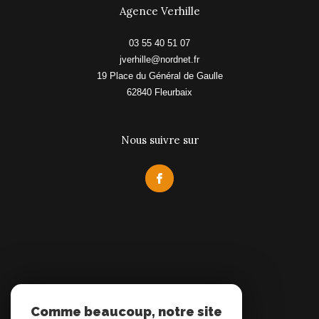
Agence Verhille
03 55 40 51 07
jverhille@nordnet.fr
19 Place du Général de Gaulle
62840
fleurbaix
Nous suivre sur
Comme beaucoup, notre site
Adhérents