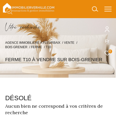
V
o
r
e
r
e
c
e
c
e
Fr
AGENCE IMMOBILIÈRE À FLEURBAIX
VENTE
BOIS GRENIER
FERME
T10
0
FERME T10 À VENDRE SUR BOIS-GRENIER
DÉSOLÉ
Aucun bien ne correspond à vos critères de
recherche