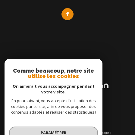
Comme beaucoup, notre site
Adhérents
utilise les cookies
On aimerait vous accompagner pendant
votre visite.
En poursuivant, vous acceptez l'utilisation des
cookies par ce site, afin de vous proposer des
contenus adaptés et réaliser des statistiques !
PARAMÉTRER
© 2026 | Tous droits réservés | Traduction powered by Google |