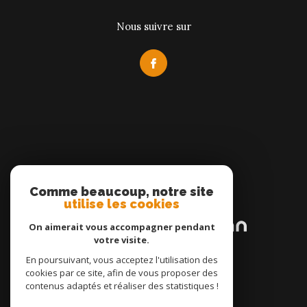
Nous suivre sur
Comme beaucoup, notre site
Adhérents
utilise les cookies
On aimerait vous accompagner pendant
votre visite.
En poursuivant, vous acceptez l'utilisation des
cookies par ce site, afin de vous proposer des
contenus adaptés et réaliser des statistiques !