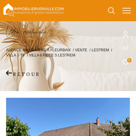
V
o
r
e
r
e
c
e
c
e
Fr
AGENCE IMMOBILIÈRE À FLEURBAIX
VENTE
LESTREM
VILLA
T6
VILLA 6 PIECE S LESTREM
0
RETOUR