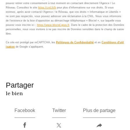
pouvez retirer votre consentement à tout moment en contactant directement l’Agence / Le
Réseau. Consultez le site
https://cnil.fr/fr
pour plus d’informations sur vos droits. Si vous
estimez, après avoir contacté l'Agence / le Réseau, que vos droits « Informatique et Libertés »
ne sont pas respectés, vous pouvez adresser une réclamation à la CNIL. Nous vous informons
de l’existence de la liste d'opposition au démarchage téléphonique « Bloctel », sur laquelle vous
pouvez vous inscrire ici :
https://www.bloctel.gouv.fr
. Dans le cadre de la protection des Données
personnelles, nous vous invitons à ne pas inscrire de Données sensibles dans le champ de saisie
libre.
Ce site est protégé par reCAPTCHA, les
Politiques de Confidentialité
et es
Conditions d'util
isation
de Google s'appliquent.
partager
le bien
Facebook
Twitter
Plus de partage