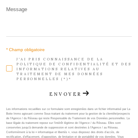
Message
*
* Champ obligatoire
J'AI PRIS CONNAISSANCE DE LA
POLITIQUE DE CONFIDENTIALITÉ ET DES
INFORMATIONS RELATIVES AU
TRAITEMENT DE MES DONNÉES
PERSONNELLES (*)*
ENVOYER
Les informations recueillies sur ce formulaire sont enregistrées dans un fichier informatisé par La
Boite Immo agissant comme Sous-traitant du traitement pour la gestion de la clientèle/prospects
de l'Agence / du Réseau qui reste Responsable du Traitement de vos Données personnelles. La
base légale du traitement repose sur l'intérêt légitime de l'Agence / du Réseau. Elles sont
conservées jusqu'à demande de suppression et sont destinées à l'Agence / au Réseau.
Conformément à la loi « informatique et libertés », vous disposez des droits d’accès, de
rectification, d’effacement, d’opposition, de limitation et de portabilité de vos données. Vous