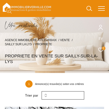
V
o
r
e
r
e
c
e
c
e
Fr
AGENCE IMMOBILIÈRE À FLEURBAIX
VENTE
SAILLY SUR LA LYS
PROPRIETE
0
PROPRIETE EN VENTE SUR SAILLY-SUR-LA-
LYS
1
Annonce(s) trouvée(s) selon vos critères
Trier par