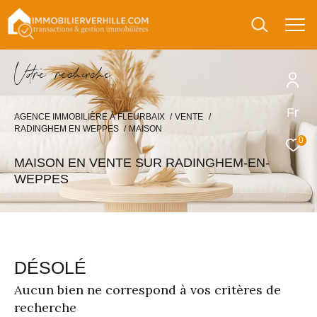
V
o
r
e
r
e
c
e
c
e
Fr
AGENCE IMMOBILIÈRE À FLEURBAIX
VENTE
RADINGHEM EN WEPPES
MAISON
0
MAISON EN VENTE SUR RADINGHEM-EN-
WEPPES
DÉSOLÉ
Aucun bien ne correspond à vos critères de
recherche