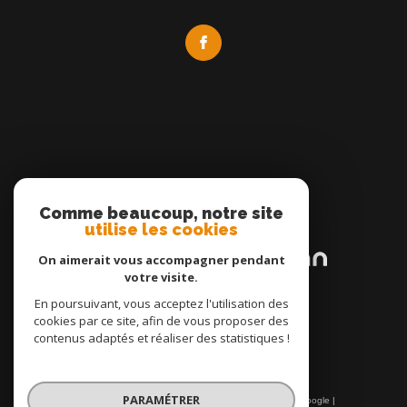
Comme beaucoup, notre site
Adhérents
utilise les cookies
On aimerait vous accompagner pendant
votre visite.
En poursuivant, vous acceptez l'utilisation des
cookies par ce site, afin de vous proposer des
contenus adaptés et réaliser des statistiques !
PARAMÉTRER
© 2026 | Tous droits réservés | Traduction powered by Google |