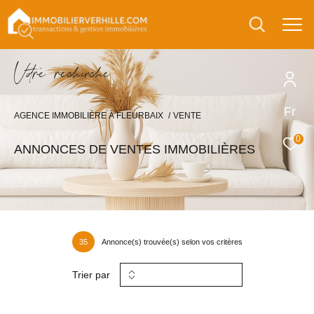
V
o
r
e
r
e
c
e
c
e
Fr
AGENCE IMMOBILIÈRE À FLEURBAIX
VENTE
0
ANNONCES DE VENTES IMMOBILIÈRES
35
Annonce(s) trouvée(s) selon vos critères
Trier par